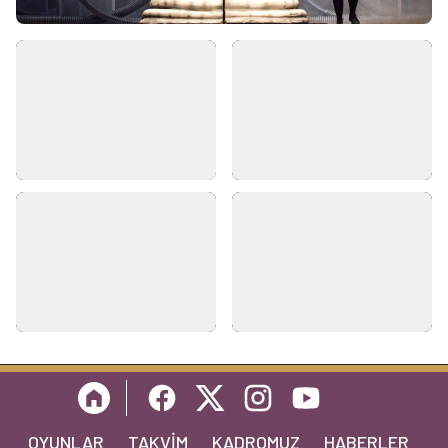
OYUNLAR
TAKVIM
KADROMUZ
HABERLER