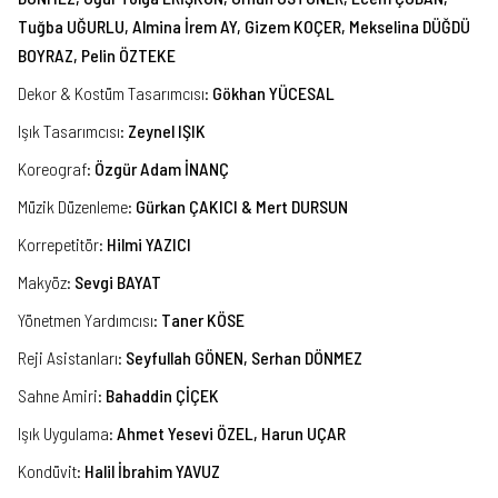
Tuğba UĞURLU, Almina İrem AY, Gizem KOÇER, Mekselina DÜĞDÜ
BOYRAZ, Pelin ÖZTEKE
Dekor & Kostüm Tasarımcısı
:
Gökhan YÜCESAL
Işık Tasarımcısı
:
Zeynel IŞIK
Koreograf
:
Özgür Adam İNANÇ
Müzik Düzenleme
:
Gürkan ÇAKICI & Mert DURSUN
Korrepetitör
:
Hilmi YAZICI
Makyöz
:
Sevgi BAYAT
Yönetmen Yardımcısı
:
Taner KÖSE
Reji Asistanları
:
Seyfullah GÖNEN, Serhan DÖNMEZ
Sahne Amiri
:
Bahaddin ÇİÇEK
Işık Uygulama
:
Ahmet Yesevi ÖZEL, Harun UÇAR
Kondüvit
:
Halil İbrahim YAVUZ