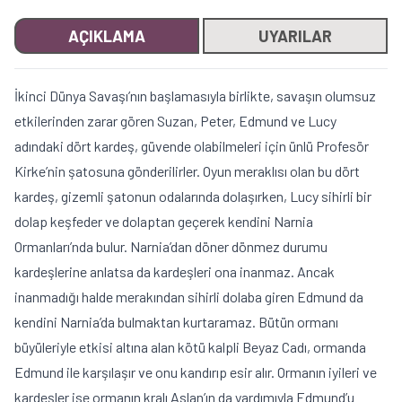
AÇIKLAMA
UYARILAR
İkinci Dünya Savaşı’nın başlamasıyla birlikte, savaşın olumsuz
etkilerinden zarar gören Suzan, Peter, Edmund ve Lucy
adındaki dört kardeş, güvende olabilmeleri için ünlü Profesör
Kirke’nin şatosuna gönderilirler. Oyun meraklısı olan bu dört
kardeş, gizemli şatonun odalarında dolaşırken, Lucy sihirli bir
dolap keşfeder ve dolaptan geçerek kendini Narnia
Ormanları’nda bulur. Narnia’dan döner dönmez durumu
kardeşlerine anlatsa da kardeşleri ona inanmaz. Ancak
inanmadığı halde merakından sihirli dolaba giren Edmund da
kendini Narnia’da bulmaktan kurtaramaz. Bütün ormanı
büyüleriyle etkisi altına alan kötü kalpli Beyaz Cadı, ormanda
Edmund ile karşılaşır ve onu kandırıp esir alır. Ormanın iyileri ve
kardeşler ise ormanın kralı Aslan’ın da yardımıyla Edmund’u