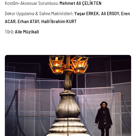
Kostüm-Aksesuar Sorumlusu
:
Mehmet Ali ÇELİKTEN
Dekor Uygulama & Sahne Makinistleri
:
Yaşar ERKEK, Ali ERSOY, Eren
ACAR, Erhan ATAY, Halil İbrahim KURT
Türü
:
Aile Müzikali