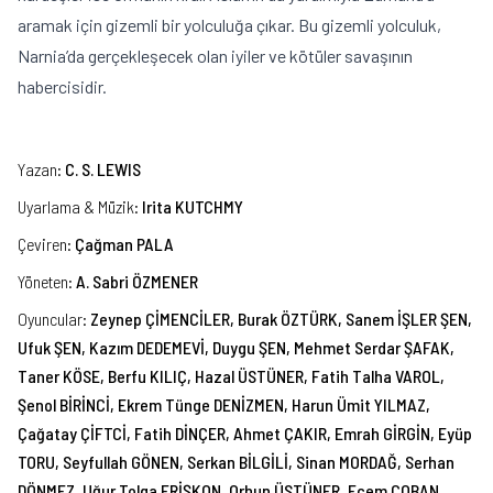
aramak için gizemli bir yolculuğa çıkar. Bu gizemli yolculuk,
Narnia’da gerçekleşecek olan iyiler ve kötüler savaşının
habercisidir.
Yazan
:
C. S. LEWIS
Uyarlama & Müzik
:
Irita KUTCHMY
Çeviren
:
Çağman PALA
Yöneten
:
A. Sabri ÖZMENER
Oyuncular
:
Zeynep ÇİMENCİLER, Burak ÖZTÜRK, Sanem İŞLER ŞEN,
Ufuk ŞEN, Kazım DEDEMEVİ, Duygu ŞEN, Mehmet Serdar ŞAFAK,
Taner KÖSE, Berfu KILIÇ, Hazal ÜSTÜNER, Fatih Talha VAROL,
Şenol BİRİNCİ, Ekrem Tünge DENİZMEN, Harun Ümit YILMAZ,
Çağatay ÇİFTCİ, Fatih DİNÇER, Ahmet ÇAKIR, Emrah GİRGİN, Eyüp
TORU, Seyfullah GÖNEN, Serkan BİLGİLİ, Sinan MORDAĞ, Serhan
DÖNMEZ, Uğur Tolga ERİŞKON, Orhun ÜSTÜNER, Ecem ÇOBAN,