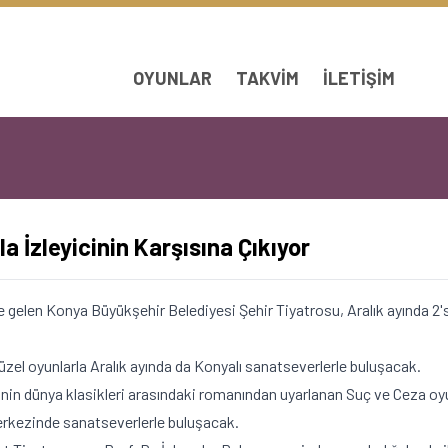
OYUNLAR
TAKVIM
İLETIŞIM
a İzleyicinin Karşısına Çıkıyor
ne gelen Konya Büyükşehir Belediyesi Şehir Tiyatrosu, Aralık ayında 2
zel oyunlarla Aralık ayında da Konyalı sanatseverlerle buluşacak.
inin dünya klasikleri arasındaki romanından uyarlanan Suç ve Ceza 
erkezinde sanatseverlerle buluşacak.