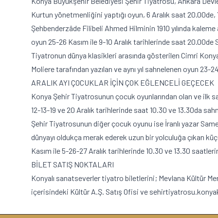
Konya Büyükşehir Belediyesi Şehir Tiyatrosu, Ankara Devlet 
Kurtun yönetmenliğini yaptığı oyun, 6 Aralık saat 20.00de, 
Şehbenderzâde Filibeli Ahmed Hilminin 1910 yılında kaleme al
oyun 25-26 Kasım ile 9-10 Aralık tarihlerinde saat 20.00d
Tiyatronun dünya klasikleri arasında gösterilen Cimri Kon
Moliere tarafından yazılan ve aynı yıl sahnelenen oyun 23-2
ARALIK AYI ÇOCUKLAR İÇİN ÇOK EĞLENCELİ GEÇECEK
Konya Şehir Tiyatrosunun çocuk oyunlarından olan ve ilk sa
12-13-19 ve 20 Aralık tarihlerinde saat 10.30 ve 13.30da 
Şehir Tiyatrosunun diğer çocuk oyunu ise İranlı yazar Samed
dünyayı oldukça merak ederek uzun bir yolculuğa çıkan küçük
Kasım ile 5-26-27 Aralık tarihlerinde 10.30 ve 13.30 saatle
BİLET SATIŞ NOKTALARI
Konyalı sanatseverler tiyatro biletlerini; Mevlana Kültür Mer
içerisindeki Kültür A.Ş. Satış Ofisi ve sehirtiyatrosu.konya