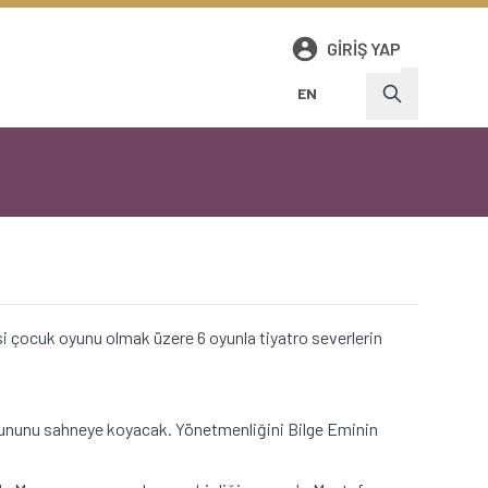
GIRIŞ YAP
EN
'si çocuk oyunu olmak üzere 6 oyunla tiyatro severlerin
oyununu sahneye koyacak. Yönetmenliğini Bilge Eminin