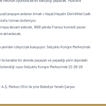
 ile Mecnun oyununa da ev sahipliği yapacak. Mustafa
) arayışını anlatan Amak-ı Hayal (Hayalin Derinlikleri) adlı
ustafa Uzman üstleniyor.
a olmaya devam edecek. 1668 yılında Fransız komedi yazarı
e aktarılacak.
a yeniden izleyiciyle buluşuyor. Selçuklu Kongre Merkezinde
ile beraber bir derede yaşayan ve yaşadığı yerin dışındaki
n üstlendiği oyun Selçuklu Kongre Merkezinde 22-28-29
A.Ş. Merkez Ofisi ile yine Belediye Yeraltı Çarşısı