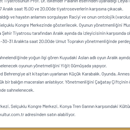
Tiyatrosunun Prof. Dr. İskender Palanın eserinden uyarladığı Leyla
7 Aralık saat 15.00 ve 20.00de tiyatroseverlerin karşısına çıkacak.
dığı ve hayatın anlamını sorgulayan Raciyi ve onun ontolojik (varoluşsal
e Selçuklu Kongre Merkezinde gösterilecek. Oyunun yönetmenliğini M
ya Şehir Tiyatrosu tarafından Aralık ayında da izleyicisinin karşısınd
4-30-31 Aralıkta saat 20.00de Umut Toprakın yönetmenliğinde perdey
hnelendiğinde yoğun ilgi gören Kuyudaki Aslan adlı oyun Aralık ayınd
sahnelenecek oyunun yönetmeliğini Yiğit Gümüşada yapıyor.
 Behrengiye ait kitaptan uyarlanan Küçük Karabalık. Oyunda, Annesi 
 bir balığın maceraları anlatılıyor. Yönetmenliğini Çağatay Çiftçini
rinde sahnelenecek.
kezi, Selçuklu Kongre Merkezi, Konya Tren Garının karşısındaki Kültür 
kultur.com.tr adresinden satın alabiliyor.