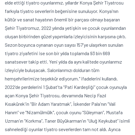
elde ettiği tiyatro oyunlarımız, yıllardır Konya Şehir Tiyatrosu
farkıyla tiyatro severlerin beğenisine sunuluyor. Konya'nın
kültür ve sanat hayatının önemli bir parçası olmayı başaran
Şehir Tiyatromuz, 2022 yılında yetişkin ve çocuk oyunlarından
oluşan birbirinden güzel yapımlarla izleyicisinin karşısına çıktı.
Sezon boyunca oynanan oyun sayısı 157'ye ulaşırken sunulan
tiyatro ziyafetini ise son bir yılda toplamda 93 bin 669
sanatsever takip etti. Yeni yılda da aynı kalitede oyunlarımız
izleyiciyle buluşacak. Salonlarımızı dolduran tüm
hemşehrilerimize teşekkür ediyorum." ifadelerini kullandı.
2022'de perdelerini 1 Şubat'ta “Pati Kardeşliği” çocuk oyunuyla
açan Konya Şehir Tiyatrosu, devamında Necip Fazıl
Kısakürek'in “Bir Adam Yaratmak”, İskender Pala'nın “Vali
Hanım” ve "Nizamülmülk", çocuk oyunu “Süleyman”, Mustafa
Uzman'ın “Korkma”, Taner Büyükarman'ın “Uluğ Keykubat” isimli
sahnelediği oyunlar tiyatro severlerden tam not aldı. Ayrıca